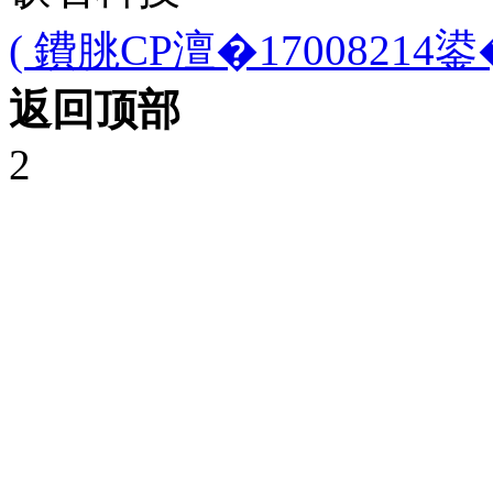
( 鐨朓CP澶�17008214鍙�
返回顶部
2