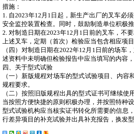
措施：
1.
自
2023
年
12
月
1
日起，新生产出厂的叉车必须
安全监控装置检查。同时，鼓励制造单位积极
2.
对制造日期在
2023
年
12
月
1
日前的叉车，不要
上述叉车，定期（首次）检验应
当
包含相应项
（四）对制造日期在
2022
年
12
月
1
日前的场车，
述资料中未明确但检验报告中应
当
填写的内容
四、关于型式试验
（一）新版规程对场车的型式试验项目、内容
规程要求。
（二）按照旧版规程出具的型式证书可继续使
当按照方便快捷的原则积极办理
，并按照特种
型式试验机构应
当
核实证书转化所需要的信息
行差异项目的补充试验并出具补充报告，换发