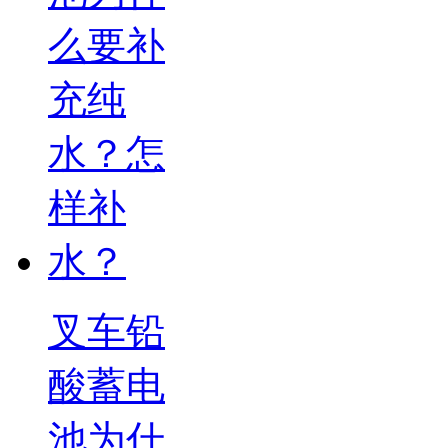
叉车铅
酸蓄电
池为什