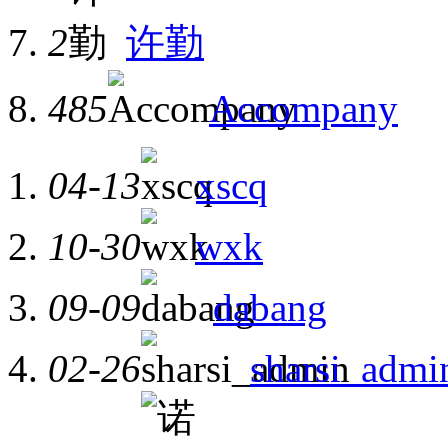
2
许勤
485
Accompany
04-13
xscq
10-30
wxk
09-09
dabang
02-26
sharsi_admi