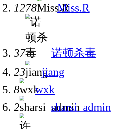
1278
Miss.R
37
诺顿杀毒
23
jiang
8
wxk
2
sharsi_admin